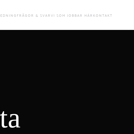
REDNING
FRÅGOR & SVAR
VI SOM JOBBAR HÄR
KONTAKT
ta