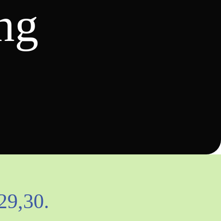
ng
29,30.