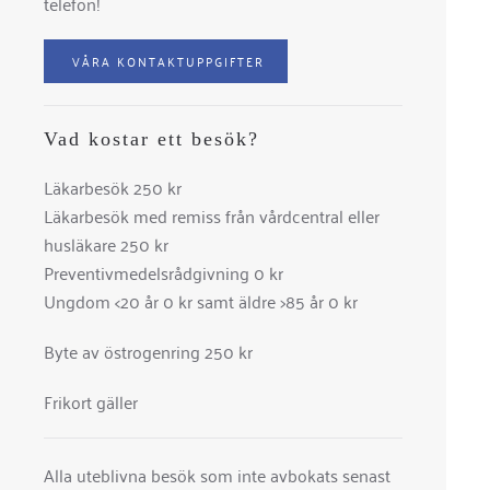
telefon!
VÅRA KONTAKTUPPGIFTER
Vad kostar ett besök?
Läkarbesök 250 kr
Läkarbesök med remiss från vårdcentral eller
husläkare 250 kr
Preventivmedelsrådgivning 0 kr
Ungdom <20 år 0 kr samt äldre >85 år 0 kr
Byte av östrogenring 250 kr
Frikort gäller
Alla uteblivna besök som inte avbokats senast